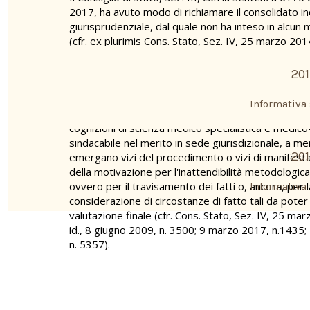
2017, ha avuto modo di richiamare il consolidato in
giurisprudenziale, dal quale non ha inteso in alcun
(cfr. ex plurimis Cons. Stato, Sez. IV, 25 marzo 201
richiamato anche dal giudice di primo grado, per il q
accertamenti sulla dipendenza di una patologia da 
20
rientrano nella discrezionalità tecnica del Comitato di
valutazione conclusiva sul nesso eziologico tra l'att
Informativa 
svolta e l'infermità sofferta dal pubblico dipenden
cognizioni di scienza medico specialistica e medico
sindacabile nel merito in sede giurisdizionale, a m
20
emergano vizi del procedimento o vizi di manifest
della motivazione per l'inattendibilità metodologica
ovvero per il travisamento dei fatti o, ancora, per
Informativa 
considerazione di circostanze di fatto tali da poter 
valutazione finale (cfr. Cons. Stato, Sez. IV, 25 ma
id., 8 giugno 2009, n. 3500; 9 marzo 2017, n.1435;
n. 5357).